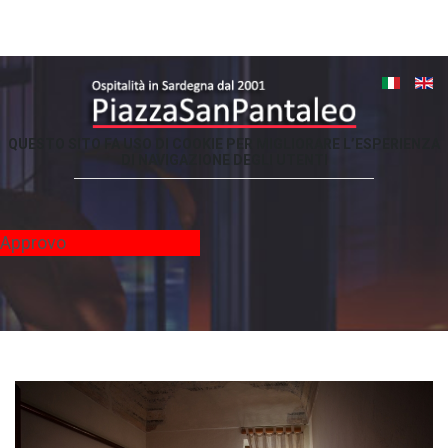
QUESTO
SITO
FA
USO
DI
COOKIE
PER
MIGLIORARE
L’ESPERIENZA
DI
NAVIGAZIONE
DEGLI
UTENTI
-
Approvo