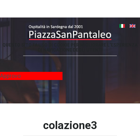
QUESTO
SITO
FA
USO
DI
COOKIE
PER
MIGLIORARE
L’ESPERIENZA
DI
NAVIGAZIONE
DEGLI
UTENTI
-
Approvo
colazione3