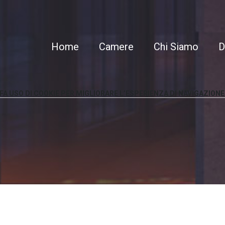
Home
Camere
Chi Siamo
D
FA
USO
DI
COOKIE
PER
MIGLIORARE
L’ESPERIENZA
DI
NAVIGAZIONE